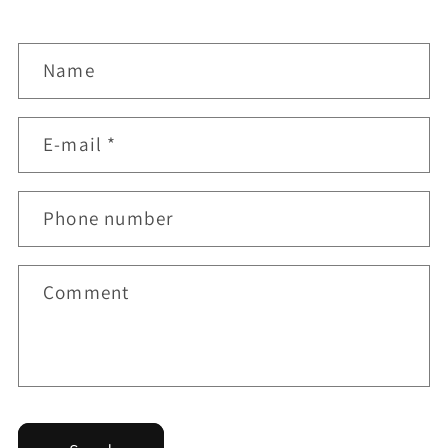
C
Name
o
n
t
E-mail
*
a
c
t
Phone number
f
o
r
Comment
m