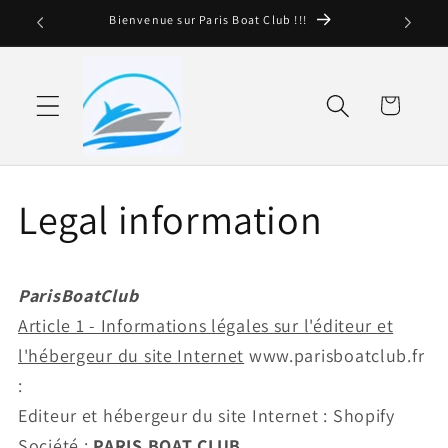
and
Bienvenue sur Paris Boat Club !!!
move
on to
content
Basket
Legal information
ParisBoatClub
Article 1 - Informations légales sur l'éditeur et
l'hébergeur du site Internet
www.parisboatclub.fr
:
Editeur et hébergeur du site Internet : Shopify
Société :
PARIS BOAT CLUB