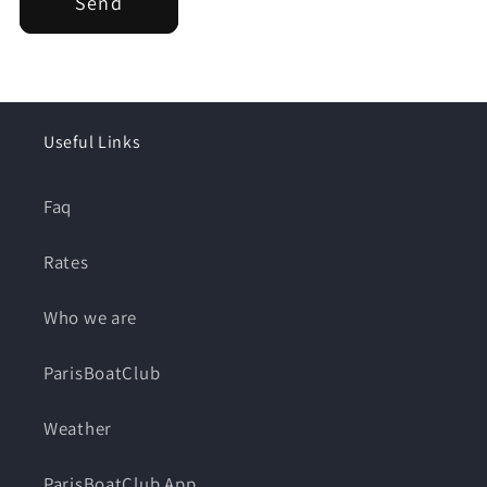
Send
Useful Links
Faq
Rates
Who we are
ParisBoatClub
Weather
ParisBoatClub App